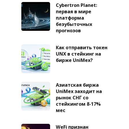
Cybertron Planet:
первая в мире
платформа
безубыточных
прогнозов
Как отправить токен
UNX в стейкинг на
бирже UniMex?
Азиатская биржа
UniMex заходит на
рынок СНГ со
стейкингом 8-17%
мес
WeFi признан