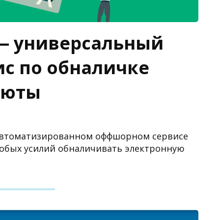
— универсальный
с по обналичке
люты
б автоматизированном оффшорном сервисе
собых усилий обналичивать электронную