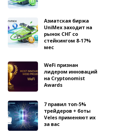
Азиатская биржа
UniMex заходит на
рынок СНГ со
стейкингом 8-17%
мес
WeFi признан
лидером инноваций
на Cryptonomist
Awards
7 правил топ-5%
трейдеров + боты
Veles применяют их
за вас