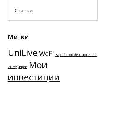
Статьи
Метки
UniLive
WeFi
Зароботок без вложений
Мои
Инструкции
инвестиции