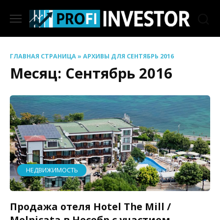
Перейти
к
содержанию
ГЛАВНАЯ СТРАНИЦА
»
АРХИВЫ ДЛЯ СЕНТЯБРЬ 2016
Месяц:
Сентябрь 2016
НЕДВИЖИМОСТЬ
Продажа отеля Hotel The Mill /
Melnicata в Несебр с участием