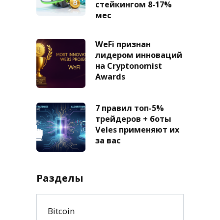
стейкингом 8-17%
мес
WeFi признан
лидером инноваций
на Cryptonomist
Awards
7 правил топ-5%
трейдеров + боты
Veles применяют их
за вас
Разделы
Bitcoin