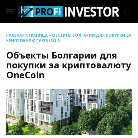
Перейти
к
содержанию
ГЛАВНАЯ СТРАНИЦА
»
ОБЪЕКТЫ БОЛГАРИИ ДЛЯ ПОКУПКИ ЗА
КРИПТОВАЛЮТУ ONECOIN
Объекты Болгарии для
покупки за криптовалюту
OneCoin