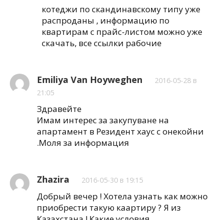
котеджи по скандинавскому типу уже
распроданы , информацию по
квартирам с прайс-листом можно уже
скачать, все ссылки рабочие
Emiliya Van Hoyweghen
2016-05-28 в
21:05
Здравейте
Имам интерес за закупуване на
апартамент в Резидент хаус с онекойни
.Моля за информация
Zhazira
2016-05-30 в 19:15
Добрый вечер ! Хотела узнать как можно
приобрести такую каартиру ? Я из
Казахстана ! Какие условия