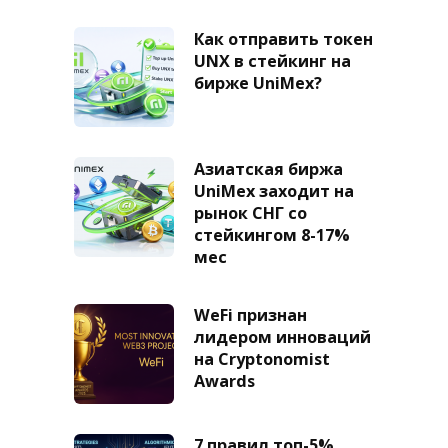
Как отправить токен
UNX в стейкинг на
бирже UniMex?
Азиатская биржа
UniMex заходит на
рынок СНГ со
стейкингом 8-17%
мес
WeFi признан
лидером инноваций
на Cryptonomist
Awards
7 правил топ-5%