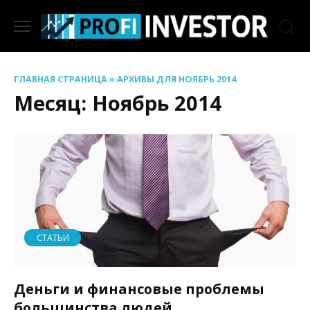
Перейти
к
содержанию
ГЛАВНАЯ СТРАНИЦА
»
АРХИВЫ ДЛЯ НОЯБРЬ 2014
Месяц:
Ноябрь 2014
СТАТЬИ
Деньги и финансовые проблемы
большинства людей