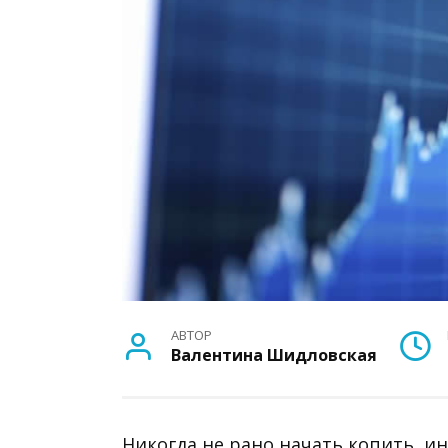
АВТОР
Валентина Шидловская
Никогда не рано начать копить, и