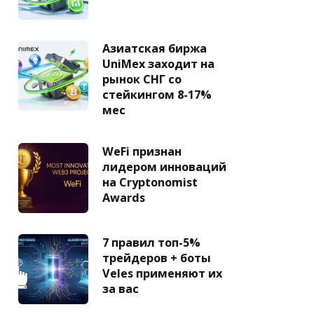
Азиатская биржа
UniMex заходит на
рынок СНГ со
стейкингом 8-17%
мес
WeFi признан
лидером инноваций
на Cryptonomist
Awards
7 правил топ-5%
трейдеров + боты
Veles применяют их
за вас