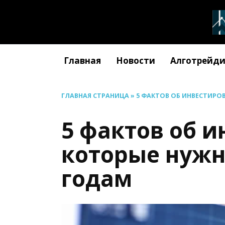
Перейти
к
содержанию
Главная
Новости
Алготрейди
ГЛАВНАЯ СТРАНИЦА
»
5 ФАКТОВ ОБ ИНВЕСТИРО
5 фактов об 
которые нужно
годам