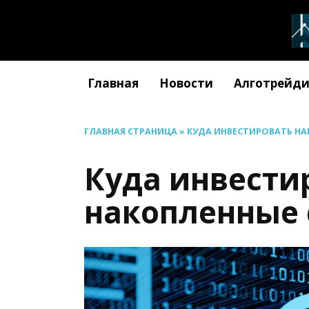
Перейти
к
содержанию
Главная
Новости
Алготрейди
ГЛАВНАЯ СТРАНИЦА
»
КУДА ИНВЕСТИРОВАТЬ Н
Куда инвести
накопленные