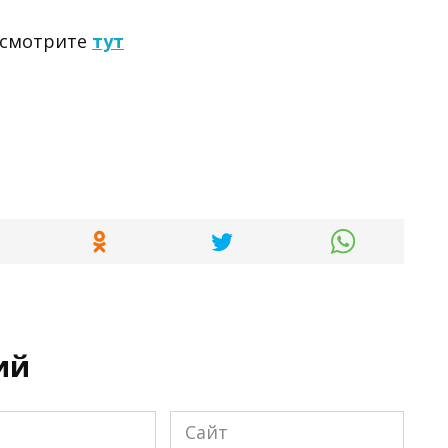
a смотрите
тут
ий
Сайт