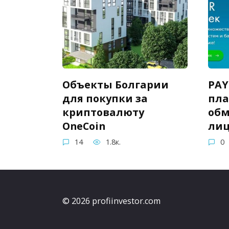
Объекты Болгарии
PAY
для покупки за
пла
криптовалюту
обм
OneCoin
ли
14
1.8к.
0
© 2026 profiinvestor.com