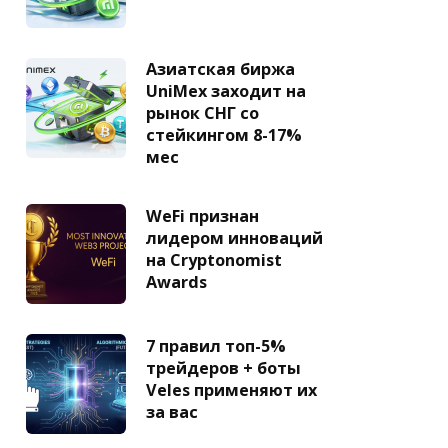
Азиатская биржа
UniMex заходит на
рынок СНГ со
стейкингом 8-17%
мес
WeFi признан
лидером инноваций
на Cryptonomist
Awards
7 правил топ-5%
трейдеров + боты
Veles применяют их
за вас