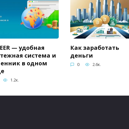
EER — удобная
Как заработать
тежная система и
деньги
енник в одном
0
2.6к.
це
1.2к.