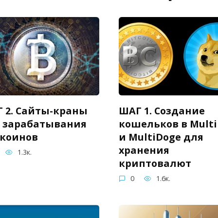
 2. Сайты-краны
ШАГ 1. Создание
 зарабатывания
кошельков в Multi
коинов
и MultiDoge для
хранения
1.3к.
криптовалют
0
1.6к.