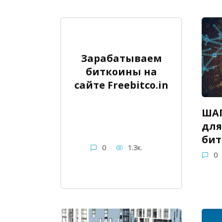
Зарабатываем
биткоины на
сайте Freebitco.in
ШАГ
для
бит
0
1.3к.
0